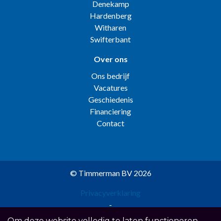
Denekamp
Hardenberg
Witharen
Swifterbant
Over ons
Ons bedrijf
Vacatures
Geschiedenis
Financiering
Contact
© Timmerman BV 2026
Privacyverklaring
-
Disclaimer
Om deze website volledig te laten functioneren