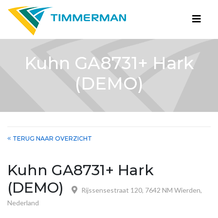
Kuhn GA8731+ Hark
(DEMO)
TERUG NAAR OVERZICHT
Kuhn GA8731+ Hark
(DEMO)
Rijssensestraat 120, 7642 NM Wierden,
Nederland